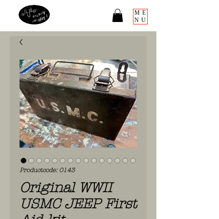
ME
NU
Productcode: 0143
Original WWII
USMC JEEP First