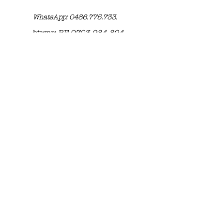
WhatsApp: 0486.775.733.
btwnr: BE
0703 984 824
info@kilroy.store
Algemene voorwaarden
Story of KILROY
©2023 by Kilroy.store. Met trots gemaakt met Wix.com