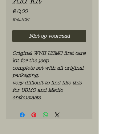
Aid kit
Prijs
€ 0,00
incl.Btw
Niet op voorraad
Original WWII USMC first care
kit for the jeep
complete set with all original
packaging.
very difficult to find like this
for USMC and Medic
enthusiasts