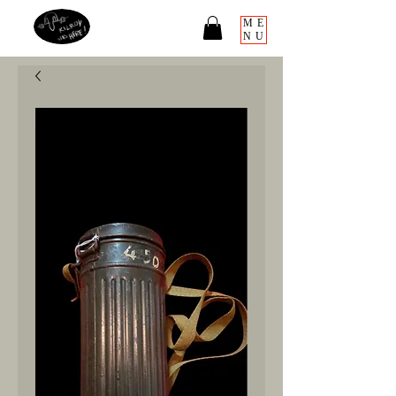
ME
NU